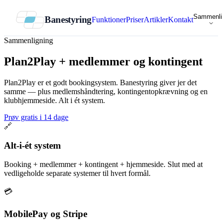
Sammenli
Banestyring
Funktioner
Priser
Artikler
Kontakt
Sammenligning
Plan2Play +
medlemmer og kontingent
Plan2Play er et godt bookingsystem. Banestyring giver jer det
samme — plus medlemshåndtering, kontingentopkrævning og en
klubhjemmeside. Alt i ét system.
Prøv gratis i 14 dage
🔗
Alt-i-ét system
Booking + medlemmer + kontingent + hjemmeside. Slut med at
vedligeholde separate systemer til hvert formål.
💳
MobilePay og Stripe