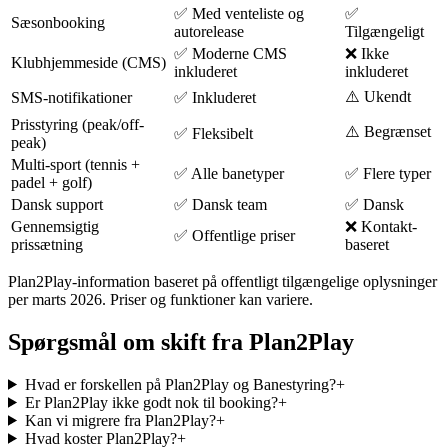
✅ Med venteliste og
✅
Sæsonbooking
autorelease
Tilgængeligt
✅ Moderne CMS
❌ Ikke
Klubhjemmeside (CMS)
inkluderet
inkluderet
⚠️ Ukendt
SMS-notifikationer
✅ Inkluderet
Prisstyring (peak/off-
⚠️ Begrænset
✅ Fleksibelt
peak)
Multi-sport (tennis +
✅ Alle banetyper
✅ Flere typer
padel + golf)
Dansk support
✅ Dansk team
✅ Dansk
Gennemsigtig
❌ Kontakt-
✅ Offentlige priser
prissætning
baseret
Plan2Play-information baseret på offentligt tilgængelige oplysninger
per marts 2026. Priser og funktioner kan variere.
Spørgsmål om skift fra Plan2Play
Hvad er forskellen på Plan2Play og Banestyring?
+
Er Plan2Play ikke godt nok til booking?
+
Kan vi migrere fra Plan2Play?
+
Hvad koster Plan2Play?
+