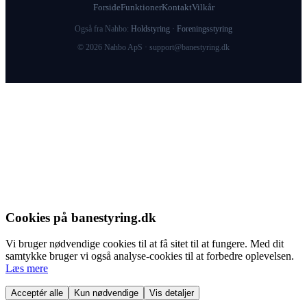
Forside
Funktioner
Kontakt
Vilkår
Også fra Nahbo:
Holdstyring
·
Foreningsstyring
© 2026 Nahbo ApS ·
support@banestyring.dk
Cookies på banestyring.dk
Vi bruger nødvendige cookies til at få sitet til at fungere. Med dit
samtykke bruger vi også analyse-cookies til at forbedre oplevelsen.
Læs mere
Acceptér alle
Kun nødvendige
Vis detaljer