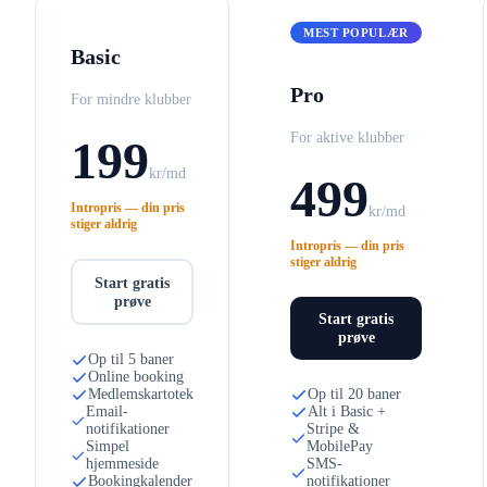
MEST POPULÆR
Basic
Pro
For mindre klubber
For aktive klubber
199
kr/md
499
Intropris — din pris
kr/md
stiger aldrig
Intropris — din pris
stiger aldrig
Start gratis
prøve
Start gratis
prøve
Op til 5 baner
Online booking
Medlemskartotek
Op til 20 baner
Email-
Alt i Basic +
notifikationer
Stripe &
Simpel
MobilePay
hjemmeside
SMS-
Bookingkalender
notifikationer